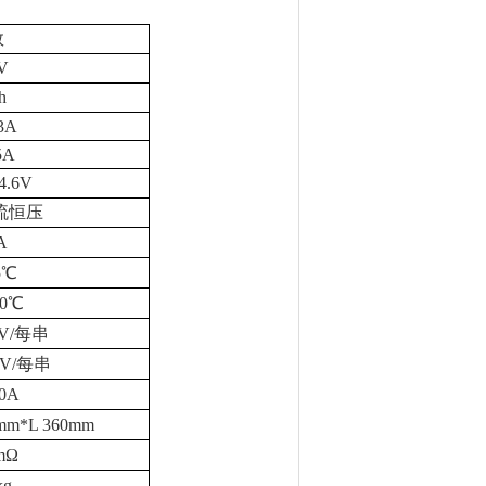
数
V
h
3A
5A
4.6V
流恒压
A
5℃
0℃
5V/每串
5 V/每串
0A
mm*L 360mm
mΩ
kg