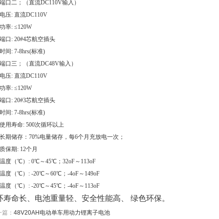
端口二；（直流DC110V输入）
电压: 直流DC110V
率: ≤120W
端口: 20#4芯航空插头
间: 7-8hrs(标准)
端口三；（直流DC48V输入）
电压: 直流DC110V
率: ≤120W
端口: 20#3芯航空插头
间: 7-8hrs(标准)
使用寿命: 500次循环以上
长期储存：70%电量储存，每6个月充放电一次；
质保期: 12个月
温度（℃）: 0℃～45℃；32oF～113oF
度（℃）: -20℃～60℃；-4oF～149oF
度（℃）: -20℃～45℃；-4oF～113oF
环寿命长、电池重量轻、安全性能高、 绿色环保。
一篇：
48V20AH电动单车用动力锂离子电池