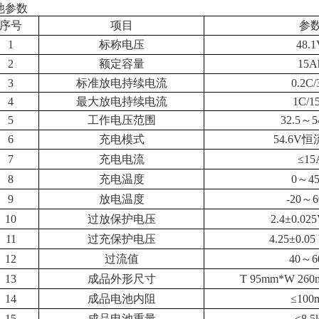
池参数
序号
项目
参
1
标称电压
48.1
2
额定容量
15A
3
标准放电持续电流
0.2C/
4
最大放电持续电流
1C/1
5
工作电压范围
32.5
～5
6
充电模式
54.6V
恒
7
充电电流
≤15
8
充电温度
0
～4
9
放电温度
-20
～6
10
过放保护电压
2.4
±0.02
11
过充保护电压
4.25
±0.0
12
过流值
40
～6
13
成品外形尺寸
T 95mm*W 260
14
成品电池内阻
≤100
15
成品电池重量
≤8.5