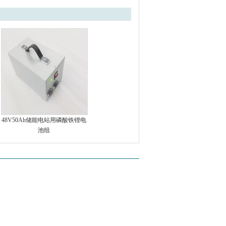
48V50Ah储能电站用磷酸铁锂电
池组
m