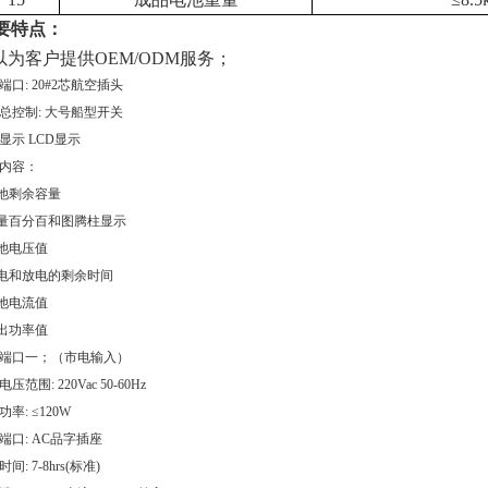
要特点：
以为客户提供OEM/ODM服务；
端口: 20#2芯航空插头
总控制: 大号船型开关
显示 LCD显示
示内容：
电池剩余容量
容量百分百和图腾柱显示
电池电压值
充电和放电的剩余时间
电池电流值
输出功率值
端口一；（市电输入）
压范围: 220Vac 50-60Hz
率: ≤120W
端口: AC品字插座
间: 7-8hrs(标准)